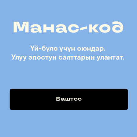
Манас-код
Үй-бүлө үчүн оюндар. 
Баштоо