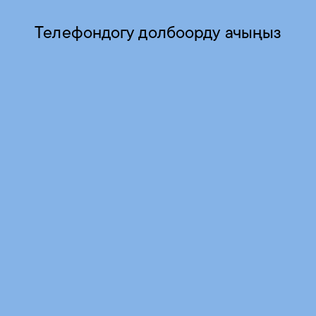
Телефондогу долбоорду ачыңыз