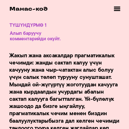
Манас-код
ТҮШҮНДҮРМӨ 1
Алып баруучу 
Жакып жана аксакалдар прагматикалык 
чечимди: жанды сактап калуу үчүн 
качууну жана чыр-чатактан алыс болуу  
үчүн салык төлөп турууну сунушташат. 
Мындай ой-жүгүртүү жоготуудан качууга 
жана кырдаалдын учурдагы абалын 
сактап калууга багытталган. Үй-бүлөлүк 
жашоодо да бизге ыңгайлуу, 
прагматикалык чечим менен биздин 
баалуулуктарыбызга дал келген чечимди 
тандоого туура келген жагдайлар көп 