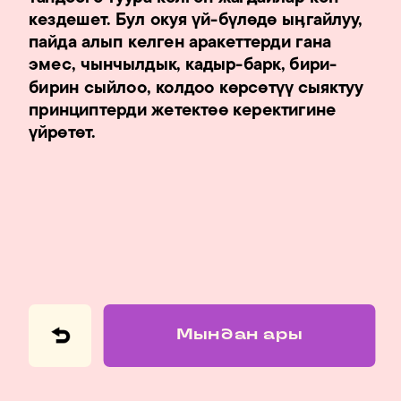
кездешет. Бул окуя үй-бүлөдө ыӊгайлуу, 
пайда алып келген аракеттерди гана 
эмес, чынчылдык, кадыр-барк, бири-
бирин сыйлоо, колдоо көрсөтүү сыяктуу 
принциптерди жетектөө керектигине 
үйрөтөт.
Мындан ары