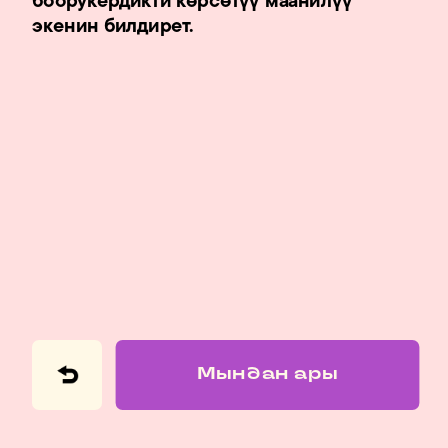
боорукердикти көрсөтүү маанилүү 
экенин билдирет.
Мындан ары