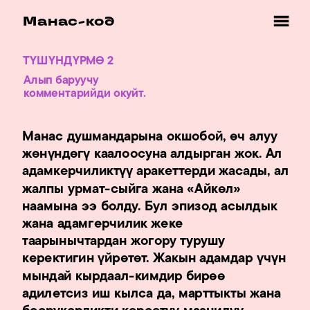
Манас-код
ТҮШҮНДҮРМӨ 2
Алып баруучу 
Манас душмандарына окшобой, өч алуу 
жөнүндөгү каалоосуна алдырган жок. Ал 
адамкерчиликтүү аракеттерди жасады, ал 
жалпы урмат-сыйга жана «Айкөл» 
наамына ээ болду. Бул эпизод асылдык 
жана адамгерчилик жеке 
таарынычтардан жогору турушу 
керектигин үйрөтөт. Жакын адамдар үчүн 
мындай кырдаал-кимдир бирөө 
адилетсиз иш кылса да, марттыкты жана 