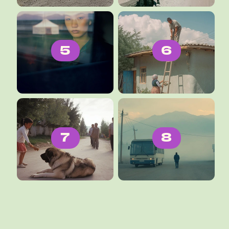
5
6
7
8