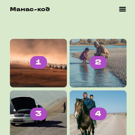
Манас-код
1
2
3
4